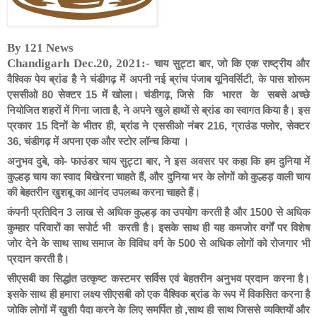
By 121 News
चाय
सुट्टा
बार
जो
कि
एक
राष्ट्रीय
और
Chandigarh Dec.20, 2021:-
,
वैश्विक
पेय
ब्रांड
है
ने
चंडीगढ़
में
अपनी
नई
ब्रांच
पंजाब
यूनिवर्सिटी
के
पास
शोरूम
,
एससीओ
सेक्टर
में
खोला।
चंडीगढ़
जिसे
कि
भारत
के
सबसे
अच्छे
80
15
,
नियोजित
शहरों
में
गिना
जाता
है
ने
अपने
खुले
हाथों
से
ब्रांड
का
स्वागत
किया
है।
इस
,
प्रकार
दिनों
के
भीतर
ही
ब्रांड
ने
एससीओ
नंबर
ग्राउंड
फ्लोर
सेक्टर
15
,
216,
,
चंडीगढ़
में
अपना
एक
और
स्टोर
लॉन्च
किया
।
36,
अनुभव
दुबे
को
फाउंडर
चाय
सुट्टा
बार
ने
इस
अवसर
पर
कहा कि हम
दुनिया
में
,
-
,
कुल्हड़
चाय
का
स्वाद
बिखेरना
चाहते
हैं
और
दुनिया
भर
के
लोगों
को
कुल्हड़
वाली
चाय
,
की
बेहतरीन
खुशबू
का
आनंद
उपलब्ध
करना
चाहते
हैं।
कंपनी
प्रतिदिन
लाख
से
अधिक
कुल्हड़
का
उपयोग
करती
है
और
से
अधिक
3
1500
कुम्हार
परिवारों
का
सपोर्ट
भी
करती
है।
इसके
साथ
ही
यह
कमजोर
वर्गों
पर
विशेष
जोर
देने
के
साथ
साथ
समाज
के
विविध
वर्ग
के
से
अधिक
लोगों
को
रोजगार
भी
500
प्रदान
करती
है।
सीएसबी
का
सिद्धांत
उत्कृष्ट
कस्टमर
सर्विस
एवं
बेहतरीन
अनुभव
प्रदान
करना
है।
इसके
साथ
ही
हमारा
लक्ष्य
सीएसबी
को
एक
वैश्विक
ब्रांड
के
रूप
में
विकसित
करना
है
जोकि
लोगों
में
खुशी
पैदा
करने
के
लिए
समर्पित
हो
साथ
ही
साथ
जिससे
व्यक्तियों
और
,