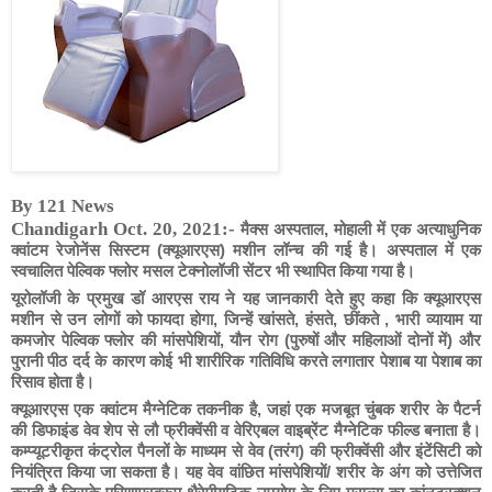
By 121 News
Chandigarh Oct. 20, 2021:-
मैक्स
अस्पताल
,
मोहाली
में
एक
अत्याधुनिक
क्वांटम
रेजोनेंस
सिस्टम
(
क्यूआरएस
)
मशीन
लॉन्च
की
गई
है।
अस्पताल
में
एक
स्वचालित
पेल्विक
फ्लोर
मसल
टेक्नोलॉजी
सेंटर
भी
स्थापित
किया
गया
है।
यूरोलॉजी
के
प्रमुख
डॉ
आरएस
राय
ने
यह
जानकारी
देते
हुए
कहा
कि
क्यूआरएस
मशीन
से
उन
लोगों
को
फायदा
होगा
,
जिन्हें
खांसते
,
हंसते
,
छींकते
,
भारी
व्यायाम
या
कमजोर
पेल्विक
फ्लोर
की
मांसपेशियों
,
यौन
रोग
(
पुरुषों
और
महिलाओं
दोनों
में
)
और
पुरानी
पीठ
दर्द
के
कारण
कोई
भी
शारीरिक
गतिविधि
करते
लगातार
पेशाब
या
पेशाब
का
रिसाव
होता
है।
क्यूआरएस
एक
क्वांटम
मैग्नेटिक
तकनीक
है
,
जहां
एक
मजबूत
चुंबक
शरीर
के
पैटर्न
की
डिफाइंड
वेव
शेप
से
लौ
फ्रीक्वेंसी
व
वेरिएबल
वाइब्रेंट
मैग्नेटिक
फील्ड
बनाता
है।
कम्प्यूटरीकृत
कंट्रोल
पैनलों
के
माध्यम
से
वेव
(
तरंग
)
की
फ्रीक्वेंसी
और
इंटेंसिटी
को
नियंत्रित
किया
जा
सकता
है।
यह
वेव
वांछित
मांसपेशियों
/
शरीर
के
अंग
को
उत्तेजित