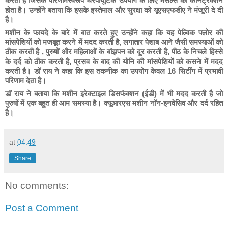
करती
है
जिसके
परिणामस्वरूप
थैरेपीयूटिक
उपयोग
के
लिए
मसल्स
का
कांनट्रक्शन
होता
है।
उन्होंने
बताया
कि
इसके
इस्तेमाल
और
सुरक्षा
को
यूएसएफडीए
ने
मंजूरी
दे
दी
है।
मशीन
के
फायदे
के
बारे
में
बात
करते
हुए
उन्होंने
कहा
कि
यह
पेल्विक
फ्लोर
की
मांसपेशियों
को
मजबूत
करने
में
मदद
करती
है
,
लगातार
पेशाब
आने
जैसी
समस्याओं
को
ठीक
करती
है
,
पुरुषों
और
महिलाओं
के
बांझपन
को
दूर
करती
है
,
पीठ
के
निचले
हिस्से
के
दर्द
को
ठीक
करती
है
,
प्रसव
के
बाद
की
योनि
की
मांसपेशियों
को
कसने
में
मदद
करती
है।
डॉ
राय
ने
कहा
कि
इस
तकनीक
का
उपयोग
केवल
16
सिटींग
में
प्रभावी
परिणाम
देता
है।
डॉ
राय
ने
बताया कि मशीन
इरेक्टाइल
डिसफंक्शन
(
ईडी
)
में
भी
मदद
करती
है
जो
पुरुषों
में
एक
बहुत
ही
आम
समस्या
है।
क्यूआरएस
मशीन
नॉन
-
इनवेसिव
और
दर्द
रहित
है।
at
04:49
Share
No comments:
Post a Comment